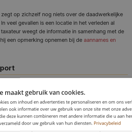
zegt op zichzelf nog niets over de daadwerkelijke
 veel gevallen is een locatie in het verleden al
taxateur weegt de informatie in samenhang met de
n hij een opmerking opnemen bij de
aannames en
pport
rden meegenomen in de objectanalyse van een
e maakt gebruik van cookies.
nsparant en zorgvuldig opgesteld rapport, waarin
kies om inhoud en advertenties te personaliseren en om ons ver
eegenomen.
len ook informatie over uw gebruik van onze site met onze adver
 die deze kunnen combineren met andere informatie die u aan hen
ende informatiebron en geen zelfstandig oordeel
n verzameld door uw gebruik van hun diensten.
Privacybeleid
eur combineert deze gegevens met andere bronnen,