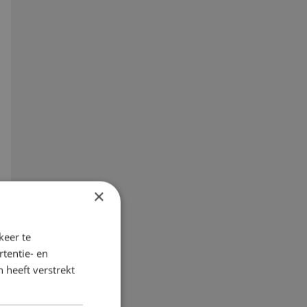
×
keer te
tentie- en
 heeft verstrekt