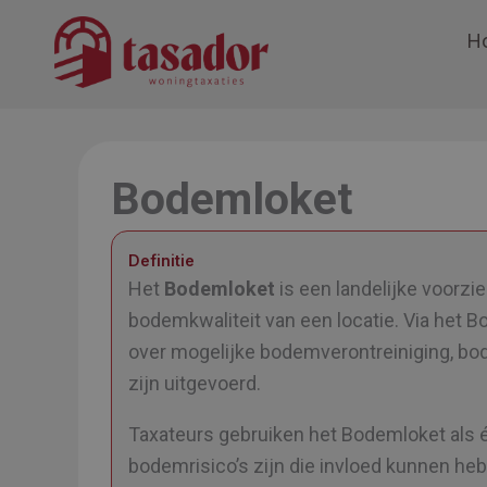
Ga
H
naar
de
inhoud
Bodemloket
Definitie
Het
Bodemloket
is een landelijke voorzie
bodemkwaliteit van een locatie. Via he
over mogelijke bodemverontreiniging, bo
zijn uitgevoerd.
Taxateurs gebruiken het Bodemloket als 
bodemrisico’s zijn die invloed kunnen he