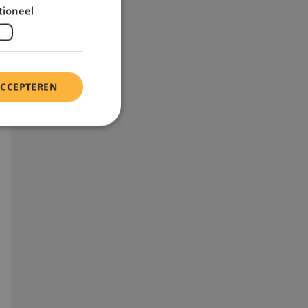
tioneel
ACCEPTEREN
 Deze cookies
t deze cookie alleen
u de taalcookie
unen, wordt deze
niet zijn ingelogd.