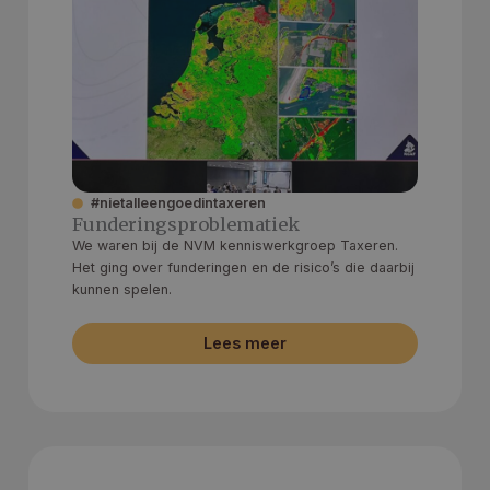
Aanbieder
/
Naam
Vervaldatum
Om
Domein
wp-
Sessie
Sl
OnTheGoSystems
wpml_current_language
hu
Ltd.
op
tasador.nl
wo
#nietalleengoedintaxeren
co
in
Funderingsproblematiek
in
We waren bij de NVM kenniswerkgroep Taxeren.
ge
u 
Het ging over funderingen en de risico’s die daarbij
ta
kunnen spelen.
in
AJ
te
Lees meer
on
wo
co
in
Google Privacy Policy
ge
ni
in