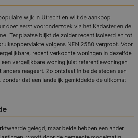
populaire wijk in Utrecht en wilt de aankoop
Google Privacy Policy
ur doet eerst vooronderzoek via het Kadaster en de
 Ter plaatse blijkt de zolder recent isoleerd en tot
ruiksoppervlakte volgens NEN 2580 vergroot. Voor
ergelijkbare, recent verkochte woningen in dezelfde
 een vergelijkbare woning juist referentiewoningen
t anders reageert. Zo ontstaat in beide steden een
ie, zonder dat een landelijk gemiddelde de uitkomst
de
ktwaarde gelegd, maar beide hebben een ander
lastingen, wordt door de gemeente modelmatig