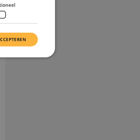
tioneel
ACCEPTEREN
 Deze cookies
t deze cookie alleen
u de taalcookie
unen, wordt deze
niet zijn ingelogd.