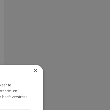
×
keer te
tentie- en
 heeft verstrekt