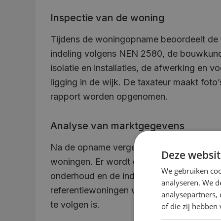
Inspectie van de woning
Tijdens de woningopname beoordeelt de 
indeling volgens NEN 2580, de bouwkundi
isolatie en installaties, de afwerking en 
ligging in de wijk. De taxateur maakt foto
rapport worden opgenomen.
Analyse van marktgegevens
Na de opname vergelijkt de taxateur de w
Deze websit
woningen. Er wordt gekeken naar transacti
We gebruiken coo
onderhoud en de indeling, oppervlaktes e
analyseren. We de
referentiewoningen worden benoemd en m
analysepartners,
te volgen is.
of die zij hebbe