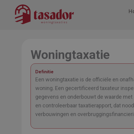
Ga
H
naar
de
inhoud
Woningtaxatie
Definitie
Een woningtaxatie is de officiële en onaf
woning. Een gecertificeerd taxateur inspe
gegevens en onderbouwt de waarde met act
en controleerbaar taxatierapport, dat noo
verbouwingen en overbruggingsfinancier