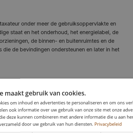
taxateur onder meer de gebruiksoppervlakte en
ge staat en het onderhoud, het energielabel, de
voorzieningen, de binnen- en buitenruimtes en de
’s die de bevindingen ondersteunen en later in het
oning met recente en goed vergelijkbare verkochte
e maakt gebruik van cookies.
edata, verkoopprijzen, ligging en buurt, staat van
kies om inhoud en advertenties te personaliseren en om ons ver
n afwerking. Verschillen tussen uw woning en de
len ook informatie over uw gebruik van onze site met onze adver
eegewogen, zodat de uiteindelijke waarde logisch
 die deze kunnen combineren met andere informatie die u aan hen
n verzameld door uw gebruik van hun diensten.
Privacybeleid