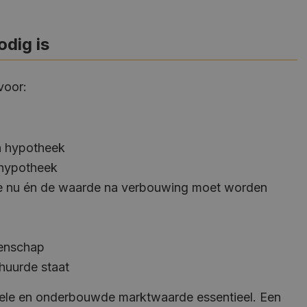
dig is
voor:
n hypotheek
 hypotheek
e nu én de waarde na verbouwing moet worden
tenschap
huurde staat
ctuele en onderbouwde marktwaarde essentieel. Een