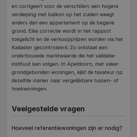
en corrigeert voor de verschillen: een hogere
verdieping met balkon op het zuiden weegt
Aanbieder
/
anders dan een appartement op de begane
Naam
Vervaldatum
Om
Domein
grond. Elke correctie wordt in het rapport
wp-
Sessie
Sl
OnTheGoSystems
toegelicht en de verkoopprijzen worden via het
wpml_current_language
hu
Ltd.
op
tasador.nl
Kadaster gecontroleerd. Zo ontstaat een
wo
co
onderbouwde marktwaarde die het validatie-
in
in
instituut kan volgen. In Apeldoorn, met vaker
ge
u 
grondgebonden woningen, kijkt de taxateur op
ta
in
dezelfde manier naar vergelijkbare tussen- of
AJ
te
hoekwoningen.
on
wo
co
in
Veelgestelde vragen
Google Privacy Policy
ge
ni
in
Hoeveel referentiewoningen zijn er nodig?