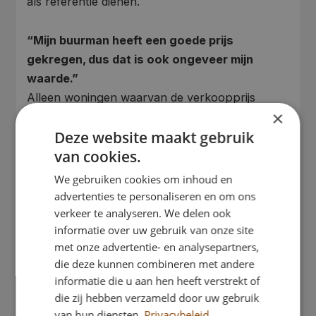
als referentie dienen.
“Mijn buurman heeft een goede prijs
gekregen, dus dat is ook ongeveer mijn
waarde.”
Alleen woningen waarvan de verkoopprijs
×
officieel is vastgelegd via het Kadaster tellen
Deze website maakt gebruik
mee. Een bedrag “van horen zeggen” is niet
van cookies.
controleerbaar en mag niet worden gebruikt.
Bovendien kan de woning van de buurman op
We gebruiken cookies om inhoud en
belangrijke punten verschillen.
advertenties te personaliseren en om ons
verkeer te analyseren. We delen ook
informatie over uw gebruik van onze site
“De taxateur kan toch gewoon een model
met onze advertentie- en analysepartners,
gebruiken?”
die deze kunnen combineren met andere
Een model of digitale waardebepaling kan
informatie die u aan hen heeft verstrekt of
ondersteunend zijn, maar het bepaalt nooit de
die zij hebben verzameld door uw gebruik
marktwaarde. De taxateur moet altijd een
van hun diensten.
Privacybeleid