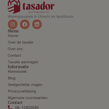
Woningtaxaties in Utrecht en Apeldoorn
I
F
L
n
a
i
s
c
n
Menu
t
e
k
Home
a
b
e
Over de taxatie
g
o
d
Over ons
r
o
i
a
k
n
Contact
m
Taxatie aanvragen
Informatie
Kennisbank
Blog
Veelgestelde vragen
Privacyverklaring
Algemene voorwaarden
Contact
06-12452045