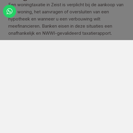
Een woningtaxatie in Zeist is verplicht bij de aankoop van
een woning, het aanvragen of oversluiten van een
hypotheek en wanneer u een verbouwing wilt
meefinancieren. Banken eisen in deze situaties een
onafhankelijk en NWWI-gevalideerd taxatierapport.
Bij een overbrugging beoordeelt de bank de
woningwaarde vaak voorzichtiger. Daardoor kan de
taxatiewaarde lager uitvallen dan de aankoopprijs. Het is
belangrijk dat het rapport altijd wordt aangevraagd op
naam van degene die de financiering aanvraagt.
Tasador zorgt voor een helder en volledig gevalideerd
rapport dat voldoet aan alle eisen van banken en
geldverstrekkers.
Vraag een taxatie aan