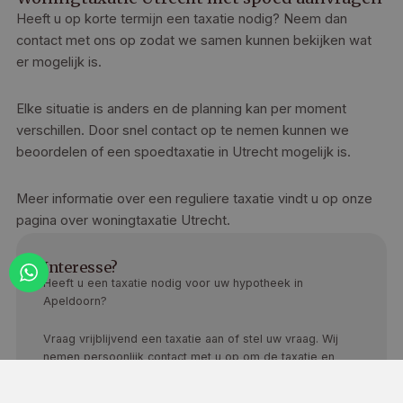
Heeft u op korte termijn een taxatie nodig? Neem dan
contact met ons op zodat we samen kunnen bekijken wat
er mogelijk is.
Elke situatie is anders en de planning kan per moment
verschillen. Door snel contact op te nemen kunnen we
beoordelen of een spoedtaxatie in Utrecht mogelijk is.
Meer informatie over een reguliere taxatie vindt u op onze
pagina over woningtaxatie Utrecht.
Interesse?
Heeft u een taxatie nodig voor uw hypotheek in
Apeldoorn?
Vraag vrijblijvend een taxatie aan of stel uw vraag. Wij
nemen persoonlijk contact met u op om de taxatie en
planning door te spreken.