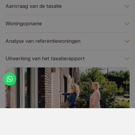
Aanvraag van de taxatie
Woningopname
Analyse van referentiewoningen
Uitwerking van het taxatierapport
Woningtaxatie Utrecht voor hypotheek
aanvragen