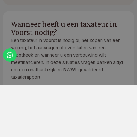
Wanneer heeft u een taxateur in
Voorst nodig?
Een taxateur in Voorst is nodig bij het kopen van een
woning, het aanvragen of oversluiten van een
hypotheek en wanneer u een verbouwing wilt
meefinancieren. In deze situaties vragen banken altijd
om een onafhankelijk en NWWI-gevalideerd
taxatierapport.
Ook bij een overbruggingsfinanciering is een taxatie
vereist. Geldverstrekkers hanteren hierbij vaak een
voorzichtige beoordeling. Het taxatierapport moet
altijd worden opgesteld op naam van de persoon die
de financiering aanvraagt.
Tasador zorgt voor een zorgvuldig opgesteld rapport