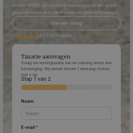
en een NWWI-gevalideerd taxatierapport dat wordt
geaccepteerd door alle banken en geldverstrekkers.
Stel een vraag
4.7 | 23 reviews
Taxatie aanvragen
Vraag uw woningtaxatie aan en ontvang direct een
bevestiging. Wij nemen binnen 1 werkdag contact
met u op.
Stap
1
van 2
Naam
E-mail
*