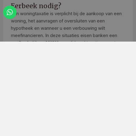
Eerbeek nodig?
Een woningtaxatie is verplicht bij de aankoop van een
woning, het aanvragen of oversluiten van een
hypotheek en wanneer u een verbouwing wilt
meefinancieren. In deze situaties eisen banken een
onafhankelijk en NWWI-gevalideerd taxatierapport.
Ook bij een overbruggingsfinanciering is een taxatie
noodzakelijk. Geldverstrekkers beoordelen deze
situatie vaak terughoudend. Het taxatierapport moet
altijd worden opgesteld op naam van de persoon die
de financiering aanvraagt.
Vraag een taxatie aan