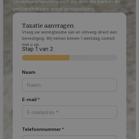
gevalideerd taxatierapport dat door alle banken en
geldverstrekkers wordt geaccepteerd.
Taxatie aanvragen
Vraag uw woningtaxatie aan en ontvang direct een
bevestiging. Wij nemen binnen 1 werkdag contact
met u op.
Stap
1
van 2
Naam
E-mail
*
Telefoonnummer
*