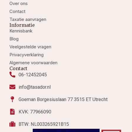
Over ons
r
o
i
a
k
n
Contact
m
Taxatie aanvragen
Informatie
Kennisbank
Blog
Veelgestelde vragen
Privacyverklaring
Algemene voorwaarden
Contact
06-12452045
info@tasador.nl
Goeman Borgesiuslaan 77 3515 ET Utrecht
KVK: 77966090
BTW: NL003265921B15