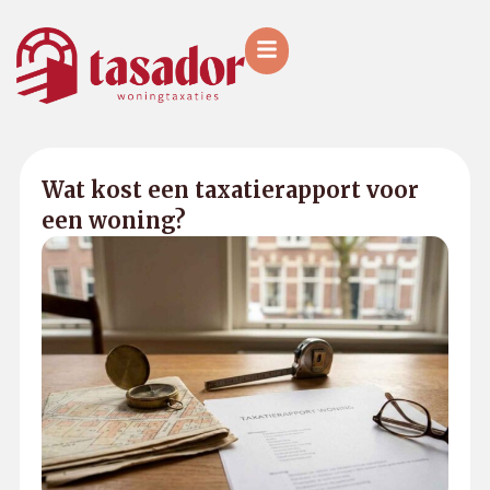
Ga
naar
de
inhoud
Wat kost een taxatierapport voor
een woning?