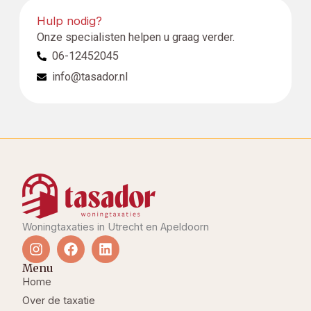
Hulp nodig?
Onze specialisten helpen u graag verder.
06-12452045
info@tasador.nl
Woningtaxaties in Utrecht en Apeldoorn
I
F
L
n
a
i
s
c
n
Menu
t
e
k
Home
a
b
e
Over de taxatie
g
o
d